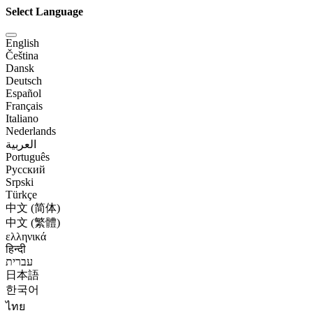
Select Language
English
Čeština
Dansk
Deutsch
Español
Français
Italiano
Nederlands
العربية
Português
Русский
Srpski
Türkçe
中文 (简体)
中文 (繁體)
ελληνικά
हिन्दी
עברית
日本語
한국어
ไทย